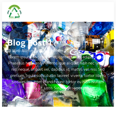
Blog Post 1
Web Admin
September 27, 2023
Lorem ipsum dolor sit amet, consectetuer adipiscing elit.
Phasellus hendrerit. Pellentesque aliquet nibh nec urna. In
nisi neque, aliquet vel, dapibus id, mattis vel, nisi. Sed
pretium, ligula sollicitudin laoreet viverra, tortor libero
sodales leo, eget blandit nunc tortor eu nibh. Nullam
mollis. Ut justo. Suspendisse potenti.